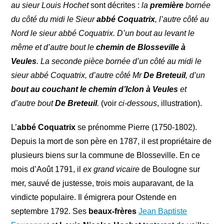
au sieur Louis Hochet
sont décrites :
la
première
bornée
du côté du midi le Sieur
abbé Coquatrix
, l’autre côté au
Nord le sieur abbé Coquatrix. D’un bout au levant le
même et d’autre bout le
chemin de Blosseville à
Veules
. La seconde pièce bornée d’un côté au midi le
sieur abbé Coquatrix, d’autre côté Mr
De Breteuil
, d’un
bout au couchant le chemin d’Iclon à Veules
et
d’autre bout
De Breteuil
.
(voir
ci-dessous
, illustration).
L’
abbé Coquatrix
se prénomme Pierre (1750-1802).
Depuis la mort de son père en 1787, il est propriétaire de
plusieurs biens sur la commune de Blosseville. En ce
mois d’Août 1791, il
ex grand vicaire
de Boulogne sur
mer, sauvé de justesse, trois mois auparavant, de la
vindicte populaire. Il émigrera pour Ostende en
septembre 1792. Ses
beaux-frères
Jean Baptiste