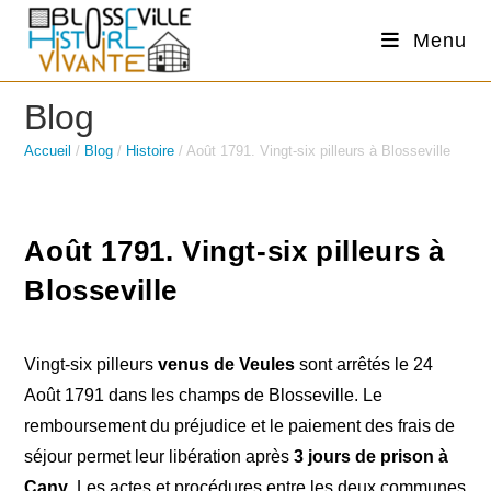
Skip
Menu
to
content
Blog
Accueil
/
Blog
/
Histoire
/
Août 1791. Vingt-six pilleurs à Blosseville
Août 1791. Vingt-six pilleurs à
Blosseville
Vingt-six pilleurs
venus de Veules
sont arrêtés le 24
Août 1791 dans les champs de Blosseville. Le
remboursement du préjudice et le paiement des frais de
séjour permet leur libération après
3 jours de prison à
Cany
. Les actes et procédures entre les deux communes