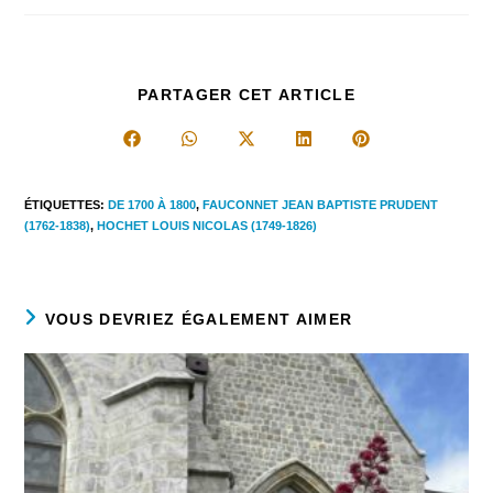
la
publication :
PARTAGER
PARTAGER CET ARTICLE
CE
CONTENU
Ouvrir
Ouvrir
Ouvrir
Ouvrir
Ouvrir
dans
dans
dans
dans
dans
une
une
une
une
une
autre
autre
autre
autre
autre
ÉTIQUETTES
:
DE 1700 À 1800
,
FAUCONNET JEAN BAPTISTE PRUDENT
fenêtre
fenêtre
fenêtre
fenêtre
fenêtre
(1762-1838)
,
HOCHET LOUIS NICOLAS (1749-1826)
VOUS DEVRIEZ ÉGALEMENT AIMER