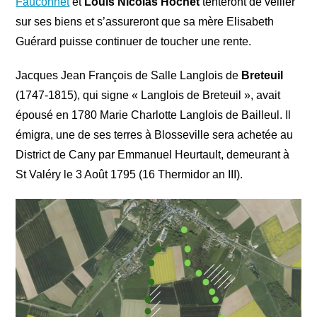
Fauconnet
et
Louis Nicolas Hochet
tenteront de veiller
sur ses biens et s’assureront que sa mère Elisabeth
Guérard puisse continuer de toucher une rente.
Jacques Jean François de Salle Langlois de
Breteuil
(1747-1815), qui signe « Langlois de Breteuil », avait
épousé en 1780 Marie Charlotte Langlois de Bailleul. Il
émigra, une de ses terres à Blosseville sera achetée au
District de Cany par Emmanuel Heurtault, demeurant à
St Valéry le 3 Août 1795 (16 Thermidor an III).