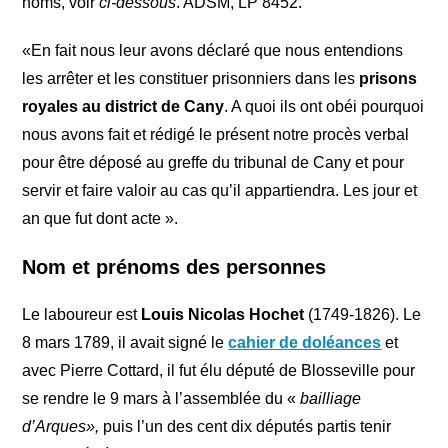
noms, voir
ci-dessous
. ADSM, LP 8452.
«En fait nous leur avons déclaré que nous entendions
les arrêter et les constituer prisonniers dans les
prisons
royales au district de Cany
. A quoi ils ont obéi pourquoi
nous avons fait et rédigé le présent notre procès verbal
pour être déposé au greffe du tribunal de Cany et pour
servir et faire valoir au cas qu’il appartiendra. Les jour et
an que fut dont acte ».
Nom et prénoms des personnes
Le laboureur est
Louis Nicolas
Hochet
(1749-1826). Le
8 mars 1789, il avait signé le
cahier de doléances
et
avec Pierre Cottard, il fut élu député de Blosseville pour
se rendre le 9 mars à l’assemblée du «
bailliage
d’Arques»,
puis l’un des cent dix députés partis tenir