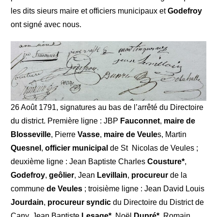
les dits sieurs maire et officiers municipaux et
Godefroy
ont signé avec nous.
26 Août 1791, signatures au bas de l’arrêté du Directoire
du district. Première ligne : JBP
Fauconnet
,
maire de
Blosseville
, Pierre
Vasse
,
maire de Veule
s, Martin
Quesnel
,
officier municipal
de St Nicolas de Veules ;
deuxième ligne : Jean Baptiste Charles
Cousture*
,
Godefroy
,
geôlier
, Jean
Levillain
,
procureur
de la
commune
de Veules
; troisième ligne : Jean David Louis
Jourdain
,
procureur syndic
du Directoire du District de
Cany, Jean Baptiste
Lesage*,
Noël
Dupré*,
Romain