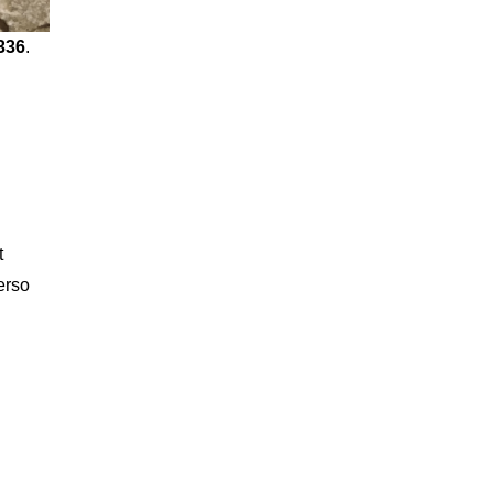
336
.
t
verso