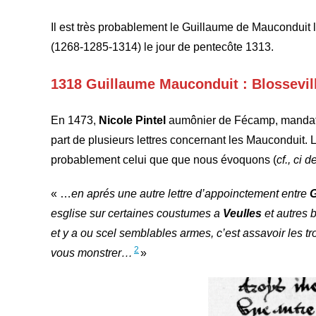
Il est très probablement le Guillaume de Mauconduit 
(1268-1285-1314) le jour de pentecôte 1313.
1318 Guillaume Mauconduit : Blossevill
En 1473,
Nicole Pintel
aumônier de Fécamp, manda
part de plusieurs lettres concernant les Mauconduit.
probablement celui que que nous évoquons (
cf., ci 
« …
en aprés une autre lettre d’appoinctement entre
G
esglise sur certaines coustumes a
Veulles
et autres 
et y a ou scel semblables armes, c’est assavoir les tr
2
vous monstrer…
»