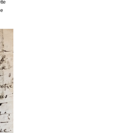
tte
ie