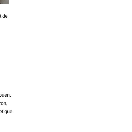
t de
Rouen,
ron,
 et que