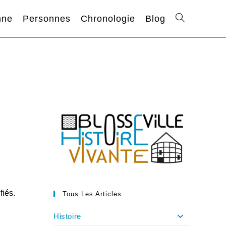
nne
Personnes
Chronologie
Blog
Toggle
website
search
fiés.
Tous Les Articles
Histoire