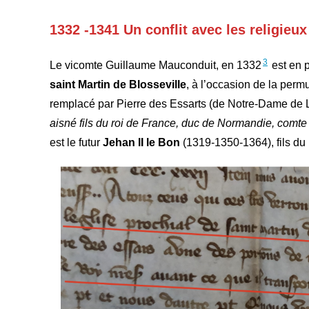
1332 -1341 Un conflit avec les religie
3
Le vicomte Guillaume Mauconduit, en 1332
est en p
saint Martin de Blosseville
, à l’occasion de la perm
remplacé par Pierre des Essarts (de Notre-Dame de Lo
aisné fils du roi de France, duc de Normandie, comt
est le futur
Jehan II le Bon
(1319-1350-1364), fils du 