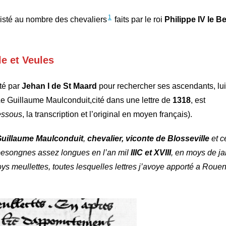
1
listé au nombre des chevaliers
faits par le roi
Philippe IV le Be
e et Veules
té par
Jehan I de St Maard
pour rechercher ses ascendants, lui 
 Le Guillaume Maulconduit,cité dans une lettre de
1318
, est
dessous
, la transcription et l’original en moyen français).
uillaume Maulconduit
,
chevalier, viconte de Blosseville
et c
besongnes assez longues en l’an mil
IIIC et XVIII
, en moys de ja
oys meullettes, toutes lesquelles lettres j’avoye apporté a Roue