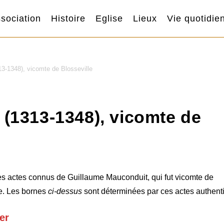
sociation
Histoire
Eglise
Lieux
Vie quotidie
3-1348), vicomte de Blosseville
(1313-1348), vicomte de
r les actes connus de Guillaume Mauconduit, qui fut vicomte de
le. Les bornes
ci-dessus
sont déterminées par ces actes authenti
er