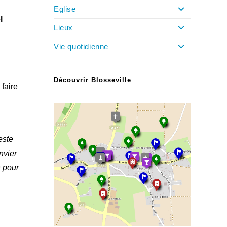
Eglise
l
Lieux
Vie quotidienne
Découvrir Blosseville
faire
este
nvier
n pour