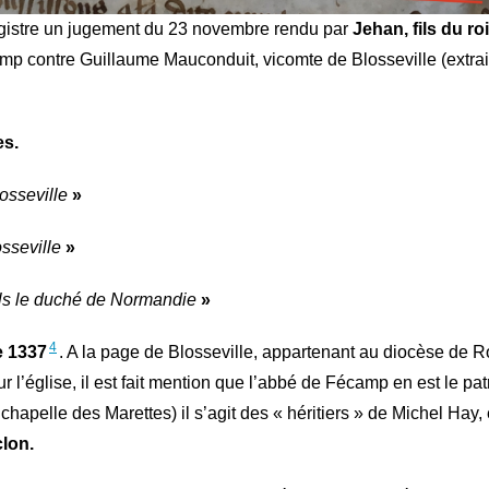
egistre un jugement du 23 novembre rendu par
Jehan, fils du roi
amp contre Guillaume Mauconduit, vicomte de Blosseville (extrai
es.
osseville
»
osseville
»
 fils le duché de Normandie
»
4
e 1337
. A la page de Blosseville, appartenant au diocèse de 
l’église, il est fait mention que l’abbé de Fécamp en est le pat
hapelle des Marettes) il s’agit des « héritiers » de Michel Hay,
clon.