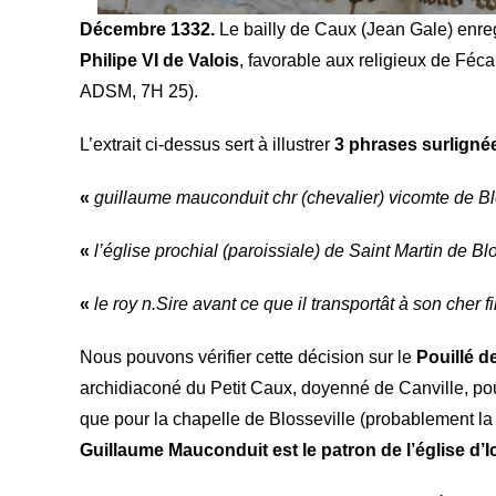
Décembre 1332.
Le bailly de Caux (Jean Gale) enr
Philipe VI de Valois
, favorable aux religieux de Féc
ADSM, 7H 25).
L’extrait ci-dessus sert à illustrer
3 phrases surligné
«
guillaume mauconduit chr (chevalier) vicomte de Bl
«
l’église prochial (paroissiale) de Saint Martin de Bl
«
le roy n.Sire avant ce que il transportât à son cher
Nous pouvons vérifier cette décision sur le
Pouillé d
archidiaconé du Petit Caux, doyenné de Canville, pour 
que pour la chapelle de Blosseville (probablement la c
Guillaume Mauconduit est le patron de l’église d’I