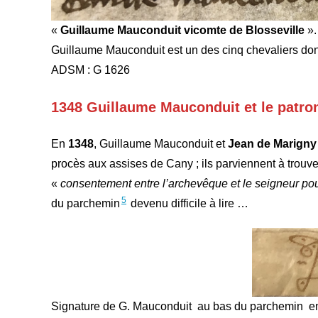
«
Guillaume Mauconduit vicomte de Blosseville
».
Guillaume Mauconduit est un des cinq chevaliers donn
ADSM : G 1626
1348 Guillaume Mauconduit et le patro
En
1348
, Guillaume Mauconduit et
Jean de Marigny
procès aux assises de Cany ; ils parviennent à trouv
«
consentement entre l’archevêque et le seigneur pour
5
du parchemin
devenu difficile à lire …
Signature de G. Mauconduit au bas du parchemin ent