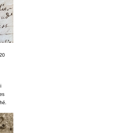
020
i
les
ché.