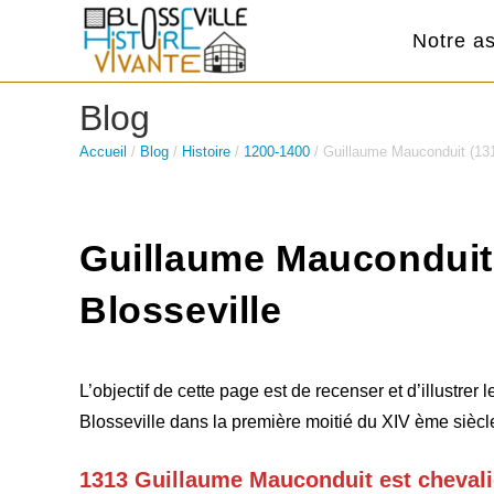
Skip
Notre as
to
content
Blog
Accueil
/
Blog
/
Histoire
/
1200-1400
/
Guillaume Mauconduit (131
Guillaume Mauconduit 
Blosseville
L’objectif de cette page est de recenser et d’illustre
Blosseville dans la première moitié du XIV ème sièc
1313 Guillaume Mauconduit est chevali