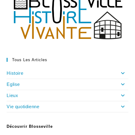
Blosseville
:
Une
Brochure
Tous Les Articles
Histoire
Eglise
Lieux
Vie quotidienne
Découvrir Blosseville