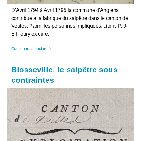
D'Avril 1794 à Avril 1795 la commune d'Angiens
contribue à la fabrique du salpêtre dans le canton de
Veules. Parmi les personnes impliquées, citons P. J-
B Fleury ex curé.
Angiens,
Continuer La Lecture
Avril
1794-
Avril
Blosseville, le salpêtre sous
1795
:
contraintes
Le
Salpêtre
Et
L’ex
Curé