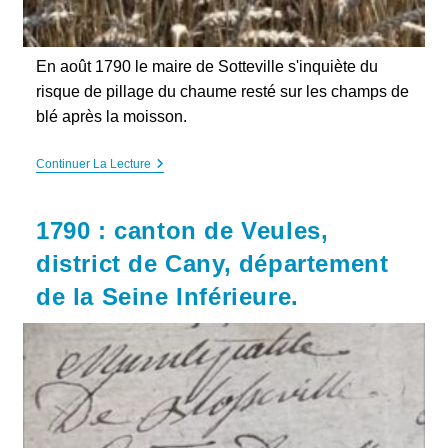
En août 1790 le maire de Sotteville s'inquiète du
risque de pillage du chaume resté sur les champs de
blé après la moisson.
Août
Continuer La Lecture
1790
:
Pillage
1790 : canton de Veules,
?
Le
district de Cany, département
Maire
De
de la Seine Inférieure.
Sotteville
S’interroge