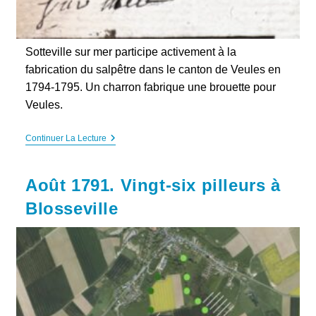
Sotteville sur mer participe activement à la
fabrication du salpêtre dans le canton de Veules en
1794-1795. Un charron fabrique une brouette pour
Veules.
Sotteville-
Continuer La Lecture
Sur-
Mer,
Le
Août 1791. Vingt-six pilleurs à
Salpêtre
Et
Blosseville
La
Brouette