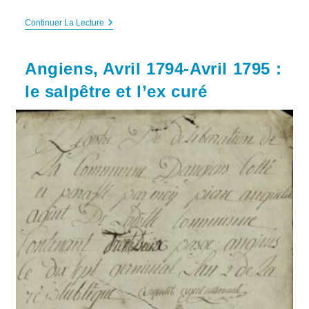
La
Continuer La Lecture
Fabrication
Du
Salpêtre
Angiens, Avril 1794-Avril 1795 :
Dans
Le
le salpêtre et l’ex curé
Canton
De
Veules