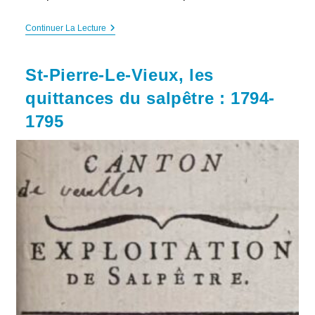
Iclon,
Continuer La Lecture
Les
Citoyens
Et
St-Pierre-Le-Vieux, les
Le
Salpêtre
quittances du salpêtre : 1794-
:
1794-
1795
1795