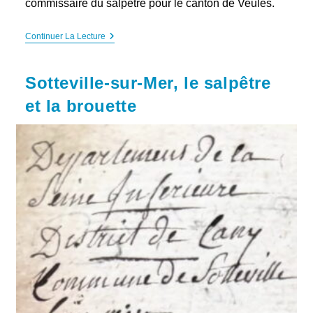
commissaire du salpêtre pour le canton de Veules.
Blosseville,
Continuer La Lecture
Le
Salpêtre
Sous
Sotteville-sur-Mer, le salpêtre
Contraintes
et la brouette