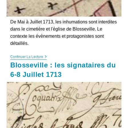
De Mai à Juillet 1713, les inhumations sont interdites
dans le cimetière et l'église de Blosseville. Le
contexte les évènements et protagonistes sont
détaillés.
L’interdiction
Continuer La Lecture
Du
Blosseville : les signataires du
Cimetière
De
6-8 Juillet 1713
Blosseville
En
1713