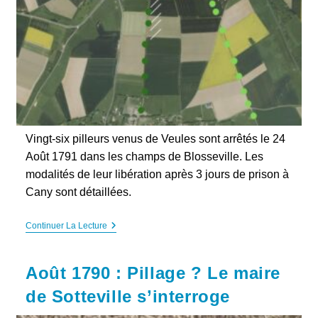
Vingt-six pilleurs venus de Veules sont arrêtés le 24
Août 1791 dans les champs de Blosseville. Les
modalités de leur libération après 3 jours de prison à
Cany sont détaillées.
Août
Continuer La Lecture
1791.
Vingt-
Six
Août 1790 : Pillage ? Le maire
Pilleurs
À
de Sotteville s’interroge
Blosseville