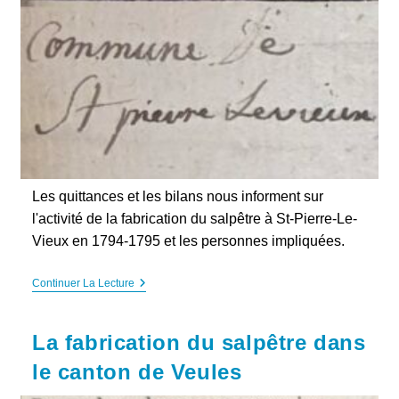
Les quittances et les bilans nous informent sur
l'activité de la fabrication du salpêtre à St-Pierre-Le-
Vieux en 1794-1795 et les personnes impliquées.
St-
Continuer La Lecture
Pierre-
Le-
Vieux,
La fabrication du salpêtre dans
Les
Quittances
le canton de Veules
Du
Salpêtre
: