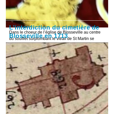
L’interdiction du cimetière de
Dans le choeur de l’église de Blosseville au centre
Blosseville en 1713
du soufflet surplombant le vitrail de St Martin se
dresse un lion surmonté d’une étoile. Plusieurs
illustrations assurent que cette armoirie distingue
Alexandre Bouchard (1564-1634) au sein de sa
famille.
Le
Continuer La Lecture
Lion
Étoilé
De
Blosseville