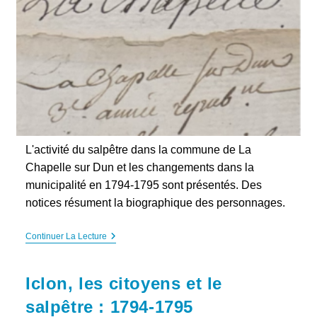
L'activité du salpêtre dans la commune de La
Chapelle sur Dun et les changements dans la
municipalité en 1794-1795 sont présentés. Des
notices résument la biographique des personnages.
La
Continuer La Lecture
Chapelle
Sur
Dun
Iclon, les citoyens et le
1794-
1795
salpêtre : 1794-1795
:
Salpêtre