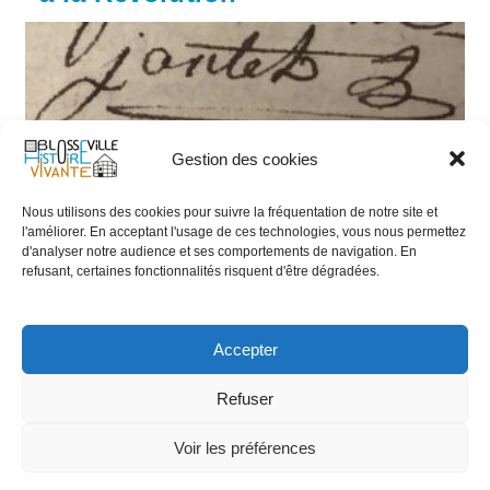
Anciennes
Gestion des cookies
Nous utilisons des cookies pour suivre la fréquentation de notre site et
l'améliorer. En acceptant l'usage de ces technologies, vous nous permettez
d'analyser notre audience et ses comportements de navigation. En
refusant, certaines fonctionnalités risquent d'être dégradées.
Accepter
Nicolas JOUTET est vicaire puis curé de Blosseville
Refuser
de 1778 jusqu’à sa démission au début 1794.
Cultivateur pendant la Révolution, il retrouve la
Voir les préférences
paroisse de 1803 jusqu'à son décès en 1813.