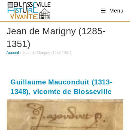
Skip
Menu
to
content
Jean de Marigny (1285-
1351)
Accueil
/
Jean de Marigny (1285-1351)
Guillaume Mauconduit (1313-
1348), vicomte de Blosseville