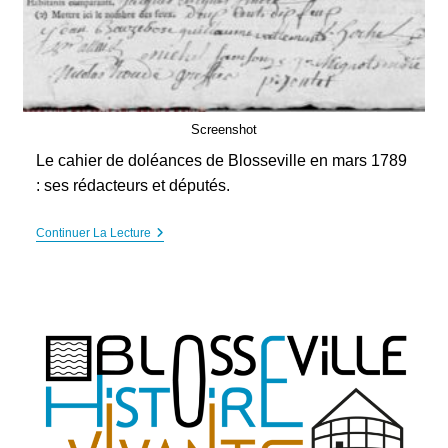
Screenshot
Le cahier de doléances de Blosseville en mars 1789
: ses rédacteurs et députés.
Les
Continuer La Lecture
Cahiers
De
Doléances
De
Blosseville
Et
Des
Villages
Environnants