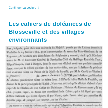
Election
Continuer La Lecture
Du
Premier
Conseil
Les cahiers de doléances de
De
La
Blosseville et des villages
Commune
De
environnants
Blosseville
En
1790