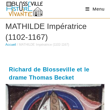
Skip
Menu
to
content
MATHILDE Impératrice
(1102-1167)
Accueil
/
MATHILDE Impératrice (1102-1167)
Richard de Blosseville et le
drame Thomas Becket