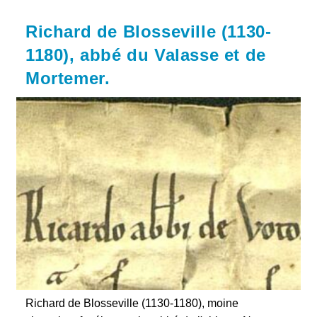
Blosseville
Et
Richard de Blosseville (1130-
Le
Drame
1180), abbé du Valasse et de
Thomas
Becket
Mortemer.
Richard de Blosseville (1130-1180), moine