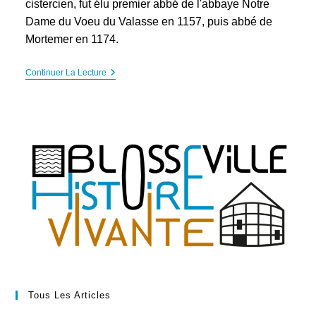
cistercien, fut élu premier abbé de l'abbaye Notre
Dame du Voeu du Valasse en 1157, puis abbé de
Mortemer en 1174.
Richard
Continuer La Lecture
De
Blosseville
(1130-
1180),
Abbé
Du
Valasse
Et
De
Mortemer.
Tous Les Articles