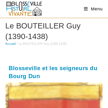
Skip
Menu
to
content
Le BOUTEILLER Guy
(1390-1438)
Accueil
/
Le BOUTEILLER Guy (1390-1438)
Blosseville et les seigneurs du
Bourg Dun