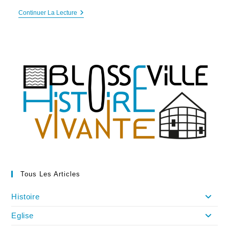
Blosseville
Continuer La Lecture
Et
Les
Seigneurs
Du
Bourg
Dun
Tous Les Articles
Histoire
Eglise