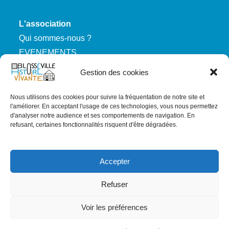
L'association
Qui sommes-nous ?
EVENEMENTS
Nous rejoindre
Gestion des cookies
Nous utilisons des cookies pour suivre la fréquentation de notre site et
RGPD
l'améliorer. En acceptant l'usage de ces technologies, vous nous permettez
d'analyser notre audience et ses comportements de navigation. En
Mentions légales
refusant, certaines fonctionnalités risquent d'être dégradées.
Politique de confidentialité
Carte du site
Accepter
Refuser
Voir les préférences
Copyright 2023 - 2027 : Blosseville Histoire Vivante
Graphiste logo : robin.dacquin@gmail.com - Conception site :
HH Conseil