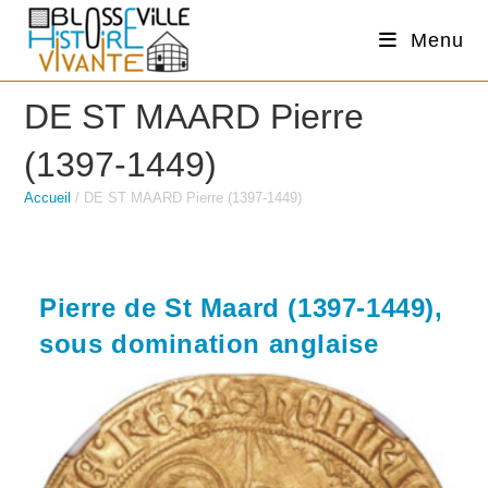
Skip
Menu
to
content
DE ST MAARD Pierre
(1397-1449)
Accueil
/
DE ST MAARD Pierre (1397-1449)
Pierre de St Maard (1397-1449),
sous domination anglaise