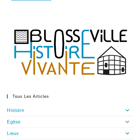
De
St
Maard
(1397-
1449),
Sous
Domination
Anglaise
Tous Les Articles
Histoire
Eglise
Lieux