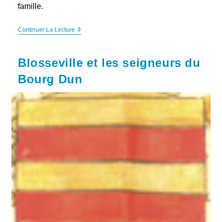
famille.
Le
Continuer La Lecture
Lion
Étoilé
De
Blosseville et les seigneurs du
Blosseville
Bourg Dun