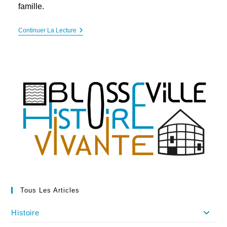
famille.
Le
Continuer La Lecture
Lion
Étoilé
De
Blosseville
Tous Les Articles
Histoire